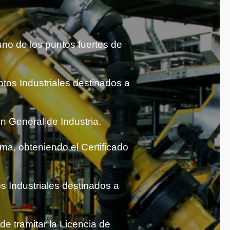
uno de los puntos fuertes de
tos Industriales destinados a
ón General de Industria.
ma, obteniendo el Certificado
 Industriales destinados a
e tramitar la Licencia de