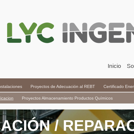
Inicio
So
nstalaciones
Proyectos de Adecuación al REBT
Certificado Ener
icacion
Proyectos Almacenamiento Productos Químicos
ACIÓN / REPARA